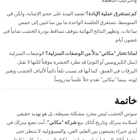
كم تستغرق عملية الإبادة؟
تعتمد المدة على حجم الإصابة، ولكن في
المتوسط، تستغرق الجلسة الواحدة ما بين ساعتين إلى خمس
ساعات، وتظهر النتائج النهائية بتوقف تساقط بودرة الخشب تماماً في
غضون أيام.
لماذا تختار “مكاني” بدلاً من الوصفات المنزلية؟
الوصفات المنزلية
(مثل الكيروسين أو الثوم) قد تطرد الحشرة مؤقتاً لكنها لا تقتل
اليرقات في العمق، كما أنها قد تسبب تلفاً دائماً لألياف الخشب وتغير
لونه، بينما “مكاني” تقدم حلاً علمياً مدروساً.
خاتمة
سوس الخشب ليس مجرد مشكلة بسيطة، بل هو تهديد حقيقي
لسلامة منزلك وتاريخ أثاثك. مع
شركة “مكاني”
، أنت تضع منزلك في
أيدي خبراء يجمعون بين العلم، الفن، والمسؤولية. لا تنتظر حتى
يتحول أثاثك إلى غبار؛ بادر بحماية مملكتك اليوم مع “مكاني” الحل