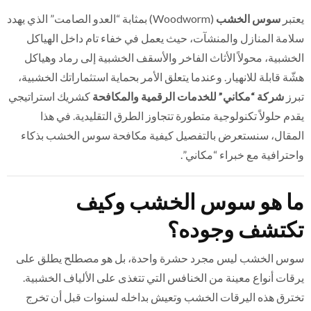
يعتبر
سوس الخشب
(Woodworm) بمثابة “العدو الصامت” الذي يهدد
سلامة المنازل والمنشآت، حيث يعمل في خفاء تام داخل الهياكل
الخشبية، محولاً الأثاث الفاخر والأسقف الخشبية إلى رماد وهياكل
هشّة قابلة للانهيار. وعندما يتعلق الأمر بحماية استثماراتك الخشبية،
تبرز
شركة “مكاني” للخدمات الرقمية والمكافحة
كشريك استراتيجي
يقدم حلولاً تكنولوجية متطورة تتجاوز الطرق التقليدية. في هذا
المقال، سنستعرض بالتفصيل كيفية مكافحة سوس الخشب بذكاء
واحترافية مع خبراء “مكاني”.
ما هو سوس الخشب وكيف
تكتشف وجوده؟
سوس الخشب ليس مجرد حشرة واحدة، بل هو مصطلح يطلق على
يرقات أنواع معينة من الخنافس التي تتغذى على الألياف الخشبية.
تخترق هذه اليرقات الخشب وتعيش بداخله لسنوات قبل أن تخرج