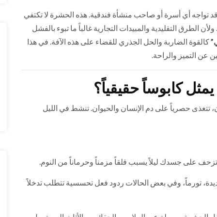
صعب التحديات التي قد تواجه أي أسرة أو صاحب منشأة فندقية. هذه الحشرة لا تكتفي
ن الطرق التقليدية والمبيدات التجارية غالباً ما تبوء بالفشل
”
كالقوة الضاربة والحل الجذري للقضاء على هذه الآفة. في هذا
ن عن التميز والراحة.
يمثل كابوساً حقيقياً؟
 تتغذى حصرياً على دم الإنسان والحيوان. تنشط في الليل
ف على جسدك ليلاً يسبب قلقاً مزمناً وحرماناً من النوم.
ة، تورماً، وفي بعض الحالات ردود فعل تحسسية تتطلب تدخلاً
قل الحشرة بسهولة عبر الملابس، الحقائب، والأثاث المستعمل.