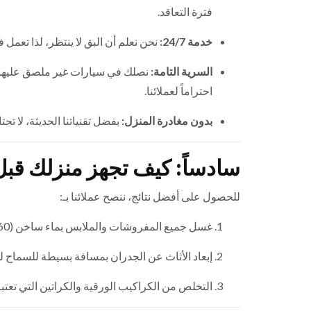
فترة التعاقد.
خدمة 24/7:
نحن نعلم أن البق لا ينتظر، لذا تعمل
السرية التامة:
نصلك في سيارات غير ملصق عليها
احتراماً لعملائنا.
بدون مغادرة المنزل:
بفضل تقنياتنا الحديثة، لا تح
سادساً: كيف تجهز منزلك قب
للحصول على أفضل نتائج، ننصح عملائنا بـ:
غسل جميع المفروشات والملابس بماء ساخن (60 درجة مئوية فأكثر) وتجفيفها في حرارة عالية.
إبعاد الأثاث عن الجدران بمسافة بسيطة للسماح ل
التخلص من الكراكيب الورقية والكراتين التي تعتبر مخ