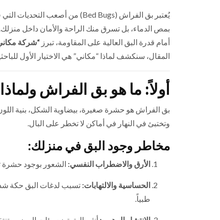
يُعتبر بق الفراش (Bed Bugs) من أ
بمص الدماء، بل تسرق منك الراحة والأمان داخل منزلك. ولأ
أمام قدرة البق العالية على المقاومة، تبرز
“شركة مكاني
المقال، سنكشف لماذا “مكاني” هي الاختيار الأول للباحثي
أولاً: ما هو بق الفراش ولماذا 
بق الفراش هو حشرة صغيرة، بيضاوية الشكل، بنية اللون،
وتختبئ في النهار في أماكن لا تخطر على البال.
مخاطر وجود البق في منزلك:
الأرق والاضطراب النفسي:
الشعور بوجود حشرة تزح
الحساسية والالتهابات:
تسبب لدغات البق حكة شديد
طبياً.
الانتشار الرهيب:
أنثى البق تضع مئات البيض، وتنت