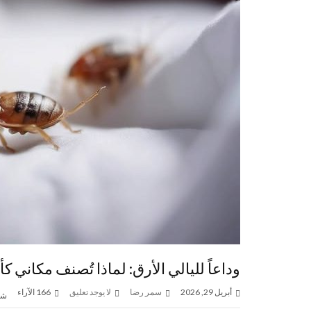
وداعاً لليالي الأرق: لماذا تُصنف مكاني
أبريل 29, 2026
سمر رضا
لا يوجد تعليق
166
الآراء
شا