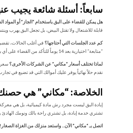
سابعاً: أسئلة شائعة يجيب عن
هل يمكن للقضاء على البق باستخدام “الجاز” أو المواد ال
قابلة للاشتعال ولا تقتل البيض، بل تجعل البق يهرب وين
كم عدد الجلسات التي أحتاجها؟
في أغلب الحالات، تقضي
“متابعة” اختيارية بعد 14 يوماً للتأكد من القضاء على أي بيض قد فقس.
لماذا تختلف أسعار “مكاني” عن الشركات الأخرى؟
سعرنا
نقدم حلاً نهائياً يوفر عليك أموالك التي قد تضيع في تجا
الخلاصة: “مكاني” هي حصنك 
إبادة البق ليست مجرد رش مادة كيميائية، بل هي معركة
تشتري خدمة إبادة، بل تشتري راحة بالك ونومك الهادئ و
اتصل بـ “مكاني” الآن.. واستعد منزلك من الغزاة الصغار!