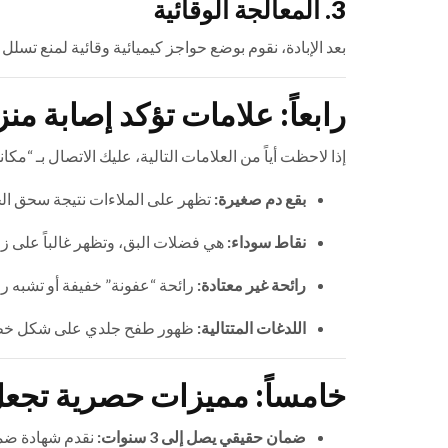
3. المعالجة الوقائية
بعد الإبادة، نقوم بوضع حواجز كيميائية وقائية لمنع تسل
رابعاً: علامات تؤكد إصابة من
إذا لاحظت أياً من العلامات التالية، عليك الاتصال بـ “مكاني
بقع دم صغيرة:
تظهر على الملاءات نتيجة سحق الحش
نقاط سوداء:
هي فضلات البق، وتظهر غالباً على زو
رائحة غير معتادة:
رائحة “عفونة” خفيفة أو تشبه را
اللدغات المتتالية:
ظهور طفح جلدي على شكل خط مس
خامساً: مميزات حصرية تجعل
ضمان حقيقي يصل إلى 3 سنوات:
نقدم شهادة ضما