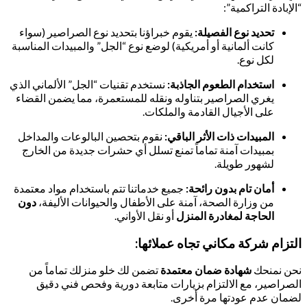
“الإبادة التراكمية”:
تحديد نوع الفصيلة:
يقوم خبراؤنا بتحديد نوع الصراصير (سواء
كانت ألمانية أو أمريكية) لوضع نوع “الجل” والمبيدات المناسبة
لكل نوع.
استخدام الطعوم الجاذبة:
نستخدم تقنيات “الجل” الألماني الذي
يغري الصراصير بتناوله ونقله للمستعمرة، مما يضمن القضاء
على الأجيال القادمة والملكات.
المبيدات ذات الأثر الباقي:
نقوم بتحصين البالوعات والمداخل
بمبيدات آمنة تماماً تمنع تسلل أي حشرات جديدة من الخارج
لشهور طويلة.
أمان تام بدون رائحة:
جميع خدماتنا تتم باستخدام مواد معتمدة
من وزارة الصحة، آمنة على الأطفال والحيوانات الأليفة،
دون
الحاجة لمغادرة المنزل
أو نقل الأواني.
التزام شركة مكاني تجاه عملائها:
نحن نمنحك
شهادة ضمان معتمدة
تضمن لك خلو منزلك تماماً من
الصراصير، مع الالتزام بزيارات متابعة دورية وفحص فني دقيق
لضمان عدم عودتها مرة أخرى.