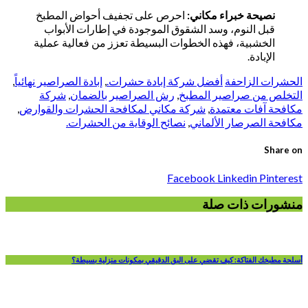
نصيحة خبراء مكاني:
احرص على تجفيف أحواض المطبخ
قبل النوم، وسد الشقوق الموجودة في إطارات الأبواب
الخشبية، فهذه الخطوات البسيطة تعزز من فعالية عملية
الإبادة.
الحشرات الزاحفة
أفضل شركة إبادة حشرات.
,
إبادة الصراصير نهائياً
,
التخلص من صراصير المطبخ
,
رش الصراصير بالضمان
,
شركة
مكافحة آفات معتمدة
,
شركة مكاني لمكافحة الحشرات والقوارض
,
مكافحة الصرصار الألماني
,
نصائح الوقاية من الحشرات.
Share on
Facebook
Linkedin
Pinterest
منشورات ذات صلة
أسلحة مطبخك الفتاكة: كيف تقضي على البق الدقيقي بمكونات منزلية بسيطة؟