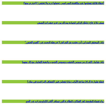
أخطاء قاتلة تفعلينها عند مكافحة الصراصير.. تجعلها تزيد ولا تختفي! (احذري منها)
صيف بلا إزعاج: دليلك الذكي لحماية منزلك من غزو حشرات الصيف
دليل المحقق المنزلي: أين يختبئ بق الفراش؟ خريطة البحث عن “العدو الخفي”
دليل شامل: الفرق بين سوس الخشب وسوس الحبوب وكيفية التعامل مع كل منهما
خطة طوارئ الـ 24 ساعة الأولى: ماذا تفعلين فور اكتشاف البراغيث في بيتكِ؟
رواد فضاء الطبيعة: لغز العناكب الطائرة التي تسافر آلاف الكيلومترات عبر الجو