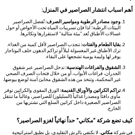
أهم اسباب انتشار الصراصير في المنزل:
وجود مصادر الرطوبة ومواسير الصرف:
تُفضل الصراصير
البيئات الرطبة؛ لذا فإن تسريبات المياه تحت الأحواض أو حول
غسالات الأطباق تُعد “بيئة مثالية” لاستقرارها وتكاثرها.
بقايا الطعام والفتات:
تنجذب الصراصير لأقل كمية من الغذاء.
ترك الأطباق غير المغسولة ليلاً أو تراكم الدهون خلف البوتاجاز
يوفر لها وليمة يومية تشجعها على البقاء.
الشقوق والفراغات الهندسية:
تدخل الصراصير عبر شقوق
الجدران، فراغات الأبواب، أو من خلال فتحات الصرف الصحي
غير المحكمة، وتتخذ من هذه الشقوق مخابئ آمنة لوضع بيوضها.
تراكم الكراتين والأوراق القديمة:
الورق المقوى والكراتين توفر
مأوى دافئاً ومصدراً غذائياً (السليلوز) للصراصير، وغالباً ما تنتقل
الصراصير الصغيرة داخل كراتين السلع التي نشتريها من
الخارج.
كيف تضع شركة “مكاني” حداً نهائياً لغزو الصراصير؟
في شركة
مكاني
، لا نكتفي بالرش التقليدي، بل نطبق استراتيجية