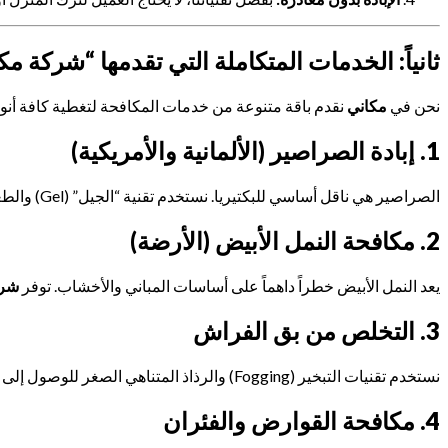
ثانياً: الخدمات المتكاملة التي تقدمها “شركة مك
نحن في
مكاني
نقدم باقة متنوعة من خدمات المكافحة لتغطية كافة أنوا
1. إبادة الصراصير (الألمانية والأمريكية)
الصراصير هي ناقل أساسي للبكتيريا. نستخدم تقنية “الجيل” (Gel) والطعوم الجاذبة التي تقضي على الصراصير في مخابئها خلف الخزائن وفي البالوعات، مع ضمان عدم عودتها لسنوات.
2. مكافحة النمل الأبيض (الأرضة)
يعد النمل الأبيض خطراً داهماً على أساسات المباني والأخشاب. توفر
شرك
3. التخلص من بق الفراش
نستخدم تقنيات التبخير (Fogging) والرذاذ المتناهي الصغر للوصول إلى بيوض البق داخل المراتب والشقوق، مما يضمن لك نوماً هادئاً وآمناً من اللدغات.
4. مكافحة القوارض والفئران