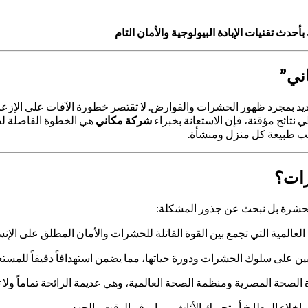
ث تقنيات الإبادة البيولوجية والأمان التام
ني”
للتهديد بمجرد ظهور الحشرات والقوارض. لا تقتصر خطورة الآفات على الإ
ي نتائج مؤقتة، فإن الاستعانة بخبراء
شركة مكاني
هي الخطوة الفاصلة لض
ب طبيعة كل منزل ومنشأة.
رات؟
الحشرة بل نبحث عن جذور المشكلة:
عالمية التي تجمع بين القوة القاتلة للحشرات والأمان المطلق على الإنس
ن على سلوك الحشرات ودورة حياتها، مما يضمن استهدافاً دقيقاً للمست
الصحة المصرية ومنظمة الصحة العالمية، وهي عديمة الرائحة تماماً ول
و إخلاء المطابخ أو تحريك الأثاث، مما يوفر الوقت والجهد.