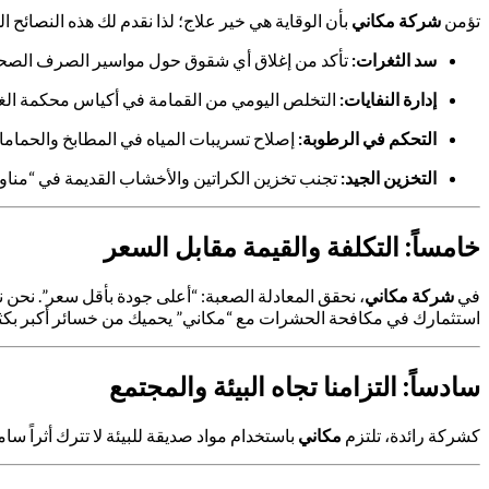
تؤمن
شركة مكاني
بأن الوقاية هي خير علاج؛ لذا نقدم لك هذه النصائح ال
سد الثغرات:
تأكد من إغلاق أي شقوق حول مواسير الصرف الصحي 
إدارة النفايات:
التخلص اليومي من القمامة في أكياس محكمة الغل
التحكم في الرطوبة:
إصلاح تسريبات المياه في المطابخ والحماما
التخزين الجيد:
تجنب تخزين الكراتين والأخشاب القديمة في “مناور
خامساً: التكلفة والقيمة مقابل السعر
في
شركة مكاني
، نحقق المعادلة الصعبة: “أعلى جودة بأقل سعر”. نح
استثمارك في مكافحة الحشرات مع “مكاني” يحميك من خسائر أكبر بكثير
سادساً: التزامنا تجاه البيئة والمجتمع
كشركة رائدة، تلتزم
مكاني
باستخدام مواد صديقة للبيئة لا تترك أثراً سا