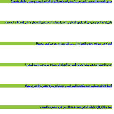
جيش الحديقة الصديق: كيف تجند 5 حشرات نافعة لالتهام الذبابة البيضاء وتطهير نباتاتك طبيعياً؟
دليل إبادة القوارض في المزارع والمخازن: استراتيجيات المحترفين للسيطرة على الإصابات الضخمة
أشياء غير متوقعة تجذب الفئران إلى منزلك دون أن تدري وكيف تتجنبها؟
حرب الحشرات: هل يمكن تحويل أسراب الجراد إلى سلاح بيولوجي واستراتيجي؟
أخطاء قاتلة تفعلينها عند مكافحة الصراصير.. تجعلها تزيد ولا تختفي! (احذري منها)
صيف بلا إزعاج: دليلك الذكي لحماية منزلك من غزو حشرات الصيف