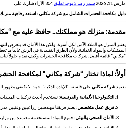
مارس 11, 2026
سمر رضا
لا يوجد تعليق
304
الآراء
شارك على
دليل مكافحة الحشرات الشامل مع شركة مكاني : استعد رفاهية منزلك بأحد
مقدمة: منزلك هو مملكتك.. حافظ عليه مع “مكا
يعتبر المنزل هو الملاذ الآمن لكل أسرة، ولكن هذا الأمان قد يتعرض 
الممتلكات والمواد الغذائية. ولأن الطرق التقليدية في الرش غالباً ما تعط
“مكاني” قائمة أفضل شركات مكافحة الحشرات وكيف تقدم حلولاً تناس
أولاً: لماذا تختار “شركة مكاني” لمكافحة الحش
تعتمد
شركة مكاني
على فلسفة “الإبادة الذكية”، حيث لا نكتفي بظهور 
التكنولوجيا الألمانية والفرنسية:
نستخدم أحدث تركيبات المبيدات ال
فريق عمل متخصص:
يضم فريقنا مهندسين زراعيين وفنيين مدربي
الأمان الصحي والبيئي:
جميع المواد المستخدمة معتمدة من وزارة 
الإبادة بدون مغادرة:
بفضل تقنياتنا، لا يحتاج العميل لترك المنزل أ