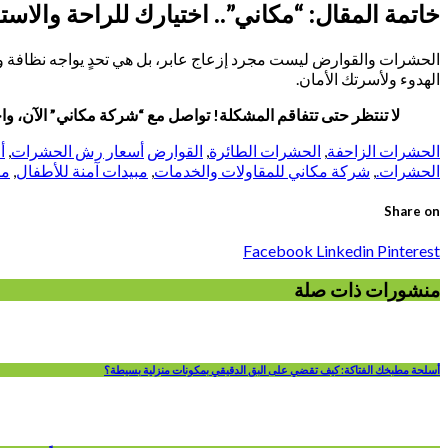
خاتمة المقال: “مكاني”.. اختيارك للراحة والاست
الحشرات والقوارض ليست مجرد إزعاج عابر، بل هي تحدٍ يواجه نظافة 
الهدوء ولأسرتك الأمان.
لا تنتظر حتى تتفاقم المشكلة! تواصل مع “شركة مكاني” الآن، واحصل على معاي
الحشرات الزاحفة
,
الحشرات الطائرة
,
القوارض
أسعار رش الحشرات
,
أ
الحشرات.
,
شركة مكاني للمقاولات والخدمات
,
مبيدات آمنة للأطفال
,
مك
Share on
Facebook
Linkedin
Pinterest
منشورات ذات صلة
أسلحة مطبخك الفتاكة: كيف تقضي على البق الدقيقي بمكونات منزلية بسيطة؟