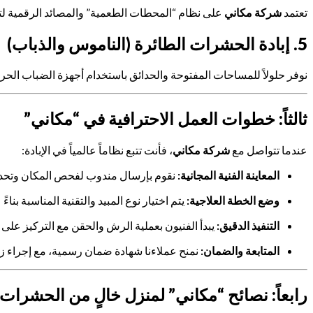
تعتمد
شركة مكاني
على نظام “المحطات الطعمية” والمصائد الرقمية لتأم
5. إبادة الحشرات الطائرة (الناموس والذباب)
نوفر حلولاً للمساحات المفتوحة والحدائق باستخدام أجهزة الضباب الح
ثالثاً: خطوات العمل الاحترافية في “مكاني”
عندما تتواصل مع
شركة مكاني
، فأنت تتبع نظاماً عالمياً في الإبادة:
المعاينة الفنية المجانية:
نقوم بإرسال مندوب لفحص المكان وتحديد 
وضع الخطة العلاجية:
يتم اختيار نوع المبيد والتقنية المناسبة ب
التنفيذ الدقيق:
يبدأ الفنيون بعملية الرش والحقن مع التركيز على ب
المتابعة والضمان:
نمنح عملاءنا شهادة ضمان رسمية، مع إجراء زيا
رابعاً: نصائح “مكاني” لمنزل خالٍ من الحشرات ل