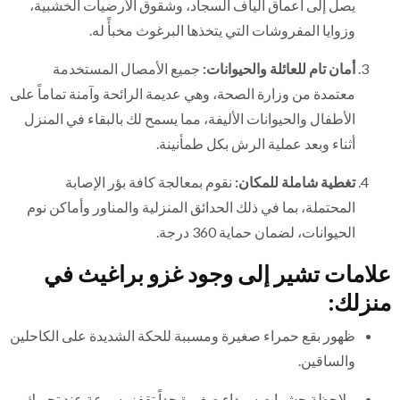
يصل إلى أعماق ألياف السجاد، وشقوق الأرضيات الخشبية،
وزوايا المفروشات التي يتخذها البرغوث مخبأً له.
أمان تام للعائلة والحيوانات:
جميع الأمصال المستخدمة
معتمدة من وزارة الصحة، وهي عديمة الرائحة وآمنة تماماً على
الأطفال والحيوانات الأليفة، مما يسمح لك بالبقاء في المنزل
أثناء وبعد عملية الرش بكل طمأنينة.
تغطية شاملة للمكان:
نقوم بمعالجة كافة بؤر الإصابة
المحتملة، بما في ذلك الحدائق المنزلية والمناور وأماكن نوم
الحيوانات، لضمان حماية 360 درجة.
علامات تشير إلى وجود غزو براغيث في
منزلك:
ظهور بقع حمراء صغيرة ومسببة للحكة الشديدة على الكاحلين
والساقين.
ملاحظة حشرات سوداء صغيرة جداً تقفز بسرعة عند تحريك