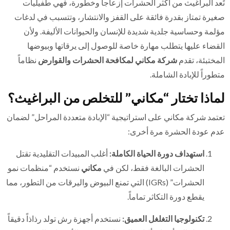
تُعد البراغيث من أكثر الحشرات إزعاجاً وخطورة، فهي طفيليات
صغيرة تمتاز بقدرة فائقة على القفز والانتشار، وتتسبب في لدغات
مؤلمة وحساسية جلدية شديدة للإنسان والحيوانات الأليفة. ولأن
القضاء عليها يتطلب مهارة خاصة للوصول إلى يرقاتها وبيوضها
المختبئة، تقدم
شركة مكاني لمكافحة الحشرات والقوارض
نظاماً
متطوراً للإبادة الشاملة.
لماذا تختار “مكاني” للتخلص من البراغيث؟
تعتمد شركة مكاني على استراتيجية “الإبادة متعددة المراحل” لضمان
عدم عودة الحشرة مرة أخرى:
استهداف دورة الحياة الكاملة:
أغلب المبيدات التقليدية تقتل
الحشرات البالغة فقط، لكن في
مكاني
نستخدم “منظمات نمو
الحشرات” (IGRs) التي تمنع البيوض واليرقات من التطور، مما
يقطع دورة التكاثر تماماً.
تكنولوجيا التغلغل العميق:
نستخدم أجهزة رش تولد رذاذاً دقيقاً