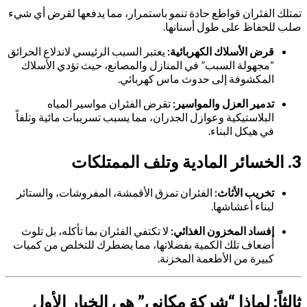
تمتلك الفئران قواطع حادة تنمو باستمرار، مما يدفعها لقرض أي شيء
صلب للحفاظ على طول أسنانها.
قرض الأسلاك الكهربائية:
يعتبر السبب الرئيسي لاندلاع الحرائق
“مجهولة السبب” في المنازل والمصانع، حيث تؤدي الأسلاك
المكشوفة إلى حدوث ماس كهربائي.
تدمير العزل والمواسير:
تقرض الفئران مواسير المياه
البلاستيكية وعوازل الجدران، مما يسبب تسريبات مائية وتلفاً
في هيكل البناء.
3. الخسائر المادية وتلف الممتلكات
تخريب الأثاث:
الفئران تمزق الأقمشة، المفروشات، والستائر
لبناء أعشاشها.
إفساد المخزون الغذائي:
لا تكتفي الفئران بما تأكله، بل تلوث
أضعاف تلك الكمية بفضلاتها، مما يضطرك للتخلص من كميات
كبيرة من الأطعمة المخزنة.
ثالثاً: لماذا “شركة مكاني” هي الخيار الأول