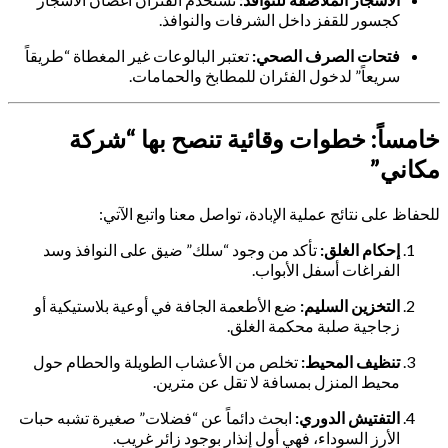
كجسور للقفز داخل الشرفات والنوافذ.
فتحات الصرف الصحي:
تعتبر البالوعات غير المغطاة “طريقاً
سريعاً” لدخول الفئران للمطابخ والحمامات.
خامساً: خطوات وقائية تنصح بها “شركة
مكاني”
للحفاظ على نتائج عملية الإبادة، تواصل معنا واتبع الآتي:
إحكام الغلق:
تأكد من وجود “سلك” ضيق على النوافذ وسد
الفراغات أسفل الأبواب.
التخزين السليم:
ضع الأطعمة الجافة في أوعية بلاستيكية أو
زجاجية صلبة محكمة الغلق.
تنظيف المحيط:
تخلص من الأعشاب الطويلة والحطام حول
محيط المنزل بمسافة لا تقل عن مترين.
التفتيش الدوري:
ابحث دائماً عن “فضلات” صغيرة تشبه حبات
الأرز السوداء، فهي أول إنذار بوجود زائر غريب.