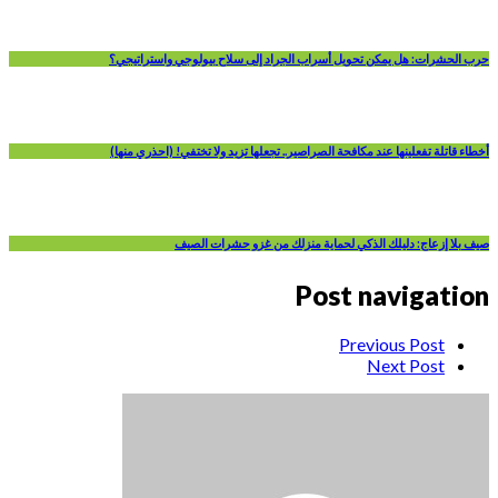
حرب الحشرات: هل يمكن تحويل أسراب الجراد إلى سلاح بيولوجي واستراتيجي؟
أخطاء قاتلة تفعلينها عند مكافحة الصراصير.. تجعلها تزيد ولا تختفي! (احذري منها)
صيف بلا إزعاج: دليلك الذكي لحماية منزلك من غزو حشرات الصيف
Post navigation
Previous Post
Next Post