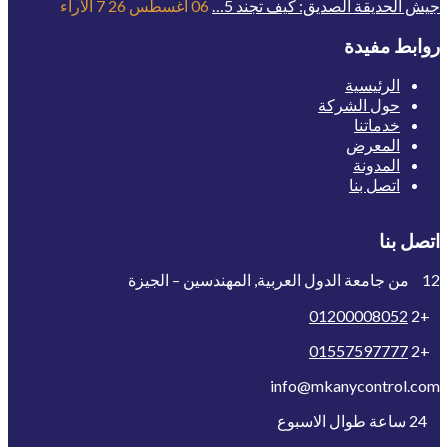
جيش الحديقة الصديق: كيف تجند 5…
06 أغسطس 26
7
الآراء
روابط مفيدة
الرئيسية
حول الشركة
خدماتنا
المعرض
المدونة
اتصل بنا
اتصل بنا
12 من جامعة الدول العربية, المهندسين – الجيزة
01200008052
+2
01557597777
+2
info@mkanycontrol.com
24 ساعة طوال الاسبوع