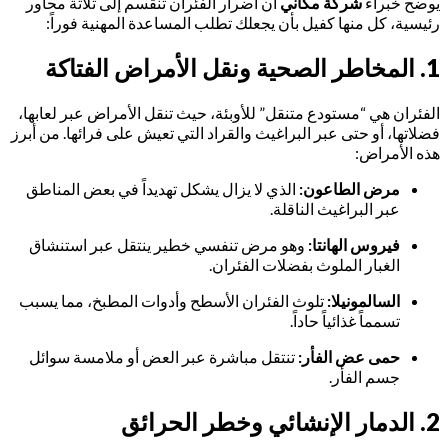
يوضح خبراء
شركة مكاني
أن أضرار الفئران تنقسم إلى ثلاثة محاور
رئيسية، كل منها كفيل بأن يجعلك تطلب المساعدة المهنية فوراً:
1. المخاطر الصحية ونقل الأمراض الفتاكة
الفئران هي “مستودع متنقل” للأوبئة، حيث تنقل الأمراض عبر لعابها،
فضلاتها، أو حتى عبر البراغيث والقراد التي تعيش على فرائها. من أبرز
هذه الأمراض:
مرض الطاعون:
الذي لا يزال يشكل تهديداً في بعض المناطق
عبر البراغيث الناقلة.
فيروس الهانتا:
وهو مرض تنفسي خطير ينتقل عبر استنشاق
الغبار الملوث بفضلات الفئران.
السالمونيلا:
تلوث الفئران الأسطح وأدوات المطبخ، مما يسبب
تسمماً غذائياً حاداً.
حمى عض الفأر:
تنتقل مباشرة عبر العض أو ملامسة سوائل
جسم الفأر.
2. الدمار الإنشائي وخطر الحرائق