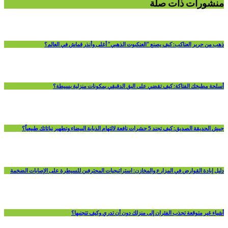
منشورات ذات صلة
ذهب من حرير العناكب: كيف يصنع “العنكبوت الذهبي” أغلى وأنذر قماش في العالم؟
أسلحة مطبخك الفتاكة: كيف تقضي على البق الدقيقي بمكونات منزلية بسيطة؟
جيش الحديقة الصديق: كيف تجند 5 حشرات نافعة لالتهام الذبابة البيضاء وتطهير نباتاتك طبيعياً؟
دليل إبادة القوارض في المزارع والمخازن: استراتيجيات المحترفين للسيطرة على الإصابات الضخمة
أشياء غير متوقعة تجذب الفئران إلى منزلك دون أن تدري وكيف تتجنبها؟