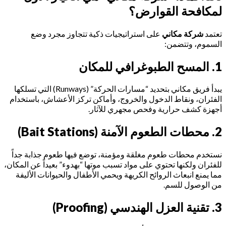
لمكافحة القوارض؟
تعتمد
شركة مكاني
على استراتيجيات ذكية تتجاوز مجرد وضع
السموم، وتتضمن:
1. المسح الطبوغرافي للمكان
يبدأ فريق مكاني بتحديد “مسارات الحركة” (Runways) التي تسلكها
الفئران، ونقاط الدخول والخروج، وأماكن تركز الأعشاش، باستخدام
أجهزة كشف حرارية وفحص مجهري للآثار.
2. محطات الطعوم الآمنة (Bait Stations)
نستخدم محطات طعوم مغلقة ومؤمنة، توضع فيها طعوم جذابة جداً
للفئران ولكنها تحتوي على مواد تسبب موتها “بهدوء” بعيداً عن المكان،
مما يمنع انبعاث الروائح الكريهة ويحمي الأطفال والحيوانات الأليفة
من الوصول للسم.
3. تقنية العزل الهندسي (Proofing)