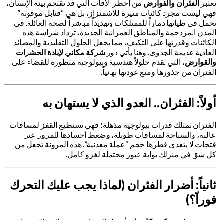
تعتبر
الفئران والقوارض
من أخطر الآفات التي قد تقتحم بيئة الإنسان،
فهي ليست مجرد كائنات مثيرة للاشمئزاز، بل هي “قنابل موقوتة”
تحمل في طياتها دماراً للممتلكات وتهديداً مباشراً لصحة العائلة. في
المدن المزدحمة والمناطق العمرانية الجديدة، تزداد شراسة هذه
الكائنات وقدرتها على التكيف، مما يجعل الحلول التقليدية والمصائد
العادية عديمة الجدوى. وهنا يأتي دور
شركة مكاني لإبادة الحشرات
والقوارض
، التي تقدم حلولاً هندسية وبيولوجية متطورة للقضاء على
الفئران من جذورها ومنع عودتها نهائياً.
أولاً: الفئران.. العدو الذي لا يستهان به
الفئران تمتلك قدرات بيولوجية مذهلة؛ فهي تستطيع القفز لمسافات
عالية، والسباحة لمسافات طويلة، وضغط أجسادها للمرور عبر
فتحات لا يتعدى قطرها حجم “عملة معدنية”. هذه المرونة تجعل من
كل شق في منزلك بوابة عبور محتملة لغزو كامل.
ثانياً: أضرار الفئران (لماذا يجب عليك التحرك
فوراً؟)