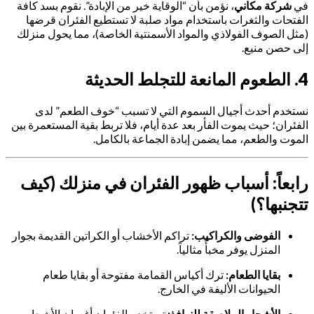
في
شركة مكاني
، نؤمن بأن “الوقاية خير من الإبادة”. نقوم بسد كافة
الفتحات والثغرات باستخدام مواد صلبة لا تستطيع الفئران قرضها
(مثل الصوف الفولاذي والمواد الأسمنتية الخاصة)، مما يحول منزلك
إلى حصن منيع.
4. الطعوم المانعة للتجلط الحديثة
نستخدم أحدث أجيال السموم التي لا تسبب “خوف الطعم” لدى
الفئران؛ حيث يموت الفأر بعد عدة أيام، فلا تربط بقية المستعمرة بين
الموت والطعم، مما يضمن إبادة الجماعة بالكامل.
رابعاً: أسباب ظهور الفئران في منزلك (كيف
تتجنبها؟)
الفوضى والكراكيب:
تراكم الأخشاب أو الكراتين القديمة بجوار
المنزل يوفر مخبأً مثالياً.
بقايا الطعام:
ترك أكياس القمامة مفتوحة أو بقايا طعام
الحيوانات الأليفة في الخارج.
الأشجار الملاصقة للنوافذ:
تستخدم الفئران أغصان الأشجار