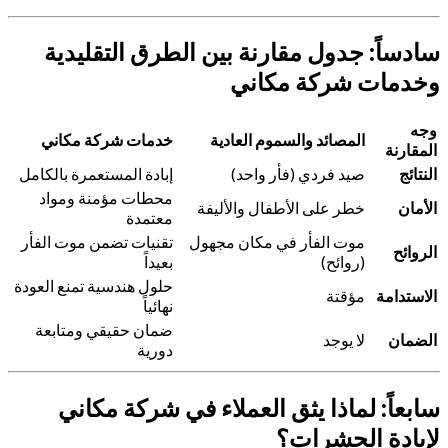
سادساً: جدول مقارنة بين الطرق التقليدية
وخدمات شركة مكاني
وجه
المصائد والسموم العادية
خدمات شركة مكاني
المقارنة
النتائج
صيد فردي (فأر واحد)
إبادة المستعمرة بالكامل
محطات مؤمنة ومواد
الأمان
خطر على الأطفال والأليفة
معتمدة
موت الفأر في مكان مجهول
تقنيات تضمن موت الفأر
الروائح
(روائح)
بعيداً
حلول هندسية تمنع العودة
الاستدامة
مؤقتة
نهائياً
ضمان حقيقي ومتابعة
الضمان
لا يوجد
دورية
سابعاً: لماذا يثق العملاء في شركة مكاني
لإبادة الحشرات؟