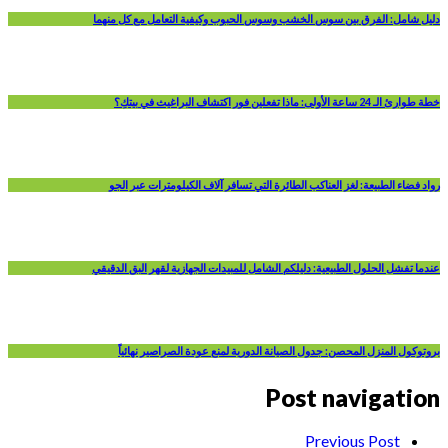
دليل شامل: الفرق بين سوس الخشب وسوس الحبوب وكيفية التعامل مع كل منهما
خطة طوارئ الـ 24 ساعة الأولى: ماذا تفعلين فور اكتشاف البراغيث في بيتكِ؟
رواد فضاء الطبيعة: لغز العناكب الطائرة التي تسافر آلاف الكيلومترات عبر الجو
عندما تفشل الحلول الطبيعية: دليلكم الشامل للمبيدات الجهازية لقهر البق الدقيقي
بروتوكول المنزل المحصن: جدول الصيانة الدورية لمنع عودة الصراصير نهائياً
Post navigation
Previous Post