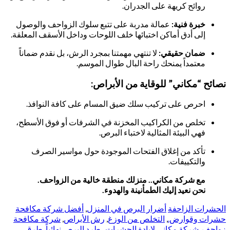
روائح كريهة على الجدران.
خبرة فنية:
عمالة مدربة على تتبع سلوك الزواحف والوصول
إلى أدق أماكن اختبائها خلف اللوحات وداخل الأسقف المعلقة.
ضمان حقيقي:
لا تنتهي مهمتنا بمجرد الرش، بل نقدم ضماناً
معتمداً يمنحك راحة البال طوال الموسم.
نصائح “مكاني” للوقاية من الأبراص:
احرص على تركيب سلك ضيق المسام على كافة النوافذ.
تخلص من الكراكيب المخزنة في الشرفات أو فوق الأسطح،
فهي البيئة المثالية لاختباء البرص.
تأكد من إغلاق الفتحات الموجودة حول مواسير الصرف
والتكييفات.
مع شركة مكاني.. منزلك منطقة خالية من الزواحف.
نحن نعيد إليك الطمأنينة والهدوء.
الحشرات الزاحفة
أضرار البرص في المنزل
,
أفضل شركة مكافحة
حشرات وقوارض.
,
التخلص من الوزغ
,
رش الأبراص
,
شركة مكافحة
زواحف
,
شركة مكاني لإبادة الحشرات.
,
طرد البرص نهائياً
,
طرق