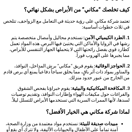
كيف تخلصك “مكاني” من الأبراص بشكل نهائي؟
تعتمد شركة مكاني على رؤية حديثة في التعامل مع الزواحف، تتلخص
في ثلاث خطوات أساسية:
1. الطرد الكيميائي الآمن:
نستخدم محاليل وأمصال متخصصة يتم
رشها في الزوايا والأماكن التي يختبئ فيها البرص. هذه المواد تعمل
كطارد قوي بفضل رائحتها التي لا يتحملها الجهاز التنفسي للأبراص،
مما يجبرها على الهروب فوراً.
2. الحواجز الوقائية:
يقوم فريق “مكاني” برش المداخل، النوافذ،
والمناور بمواد ذات أثر باقٍ، مما يخلق سياجاً دفاعياً يمنع أي برص قادم
من الخارج من عبور حدود منزلك.
3. المكافحة الميكانيكية والبيئية:
يقوم خبراؤنا بفحص الشقوق
والفراغات حول مكيفات الهواء وإطارات النوافذ، وتقديم توصيات
لسدها، لأنها الممرات السرية التي تستخدمها الأبراص للتسلل ليلاً.
لماذا شركة مكاني هي الخيار الأفضل؟
مبيدات صديقة للبيئة:
نستخدم مواد معتمدة من وزارة الصحة،
آمنة تماماً على الأطفال والحيوانات الأليفة، ولا تترك أي بقع أو