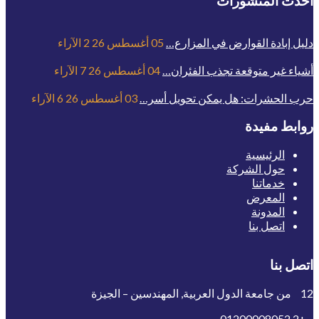
أحدث المنشورات
دليل إبادة القوارض في المزارع…
05 أغسطس 26
2
الآراء
أشياء غير متوقعة تجذب الفئران…
04 أغسطس 26
7
الآراء
حرب الحشرات: هل يمكن تحويل أسر…
03 أغسطس 26
6
الآراء
روابط مفيدة
الرئيسية
حول الشركة
خدماتنا
المعرض
المدونة
اتصل بنا
اتصل بنا
12 من جامعة الدول العربية, المهندسين – الجيزة
01200008052
+2