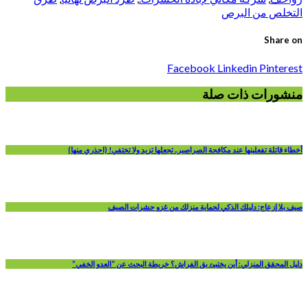
التخلص من البرص
Share on
Facebook
Linkedin
Pinterest
منشورات ذات صلة
أخطاء قاتلة تفعلينها عند مكافحة الصراصير.. تجعلها تزيد ولا تختفي! (احذري منها)
صيف بلا إزعاج: دليلك الذكي لحماية منزلك من غزو حشرات الصيف
دليل المحقق المنزلي: أين يختبئ بق الفراش؟ خريطة البحث عن “العدو الخفي”