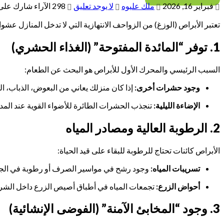
فبراير 16, 2026
ملك عليوه
لا يوجد تعليق
298
الآراء
شارك على
تعتبر الأبراص (الوزغ) من الزواحف الانتهازية التي لا تدخل المنازل عش
1. توفر “المائدة المفتوحة” (الغذاء الحشري)
السبب الرئيسي والمحرك الأول للأبراص هو البحث عن الطعام:
وجود حشرات أخرى:
إذا كان منزلك يعاني من البعوض، الذباب، ال
الإضاءة الليلية:
تنجذب الحشرات الطائرة للأضواء القوية عند المدا
2. الرطوبة العالية ومصادر المياه
الأبراص كائنات تحتاج للرطوبة للبقاء على قيد الحياة:
تسريبات المياه:
وجود رشح في مواسير الصرف أو رطوبة في الجدر
أحواض الزرع:
تجمعات المياه في أطباق أصيص الزرع داخل الشرفات تع
3. وجود “المخابئ الآمنة” (الفوضى الإنشائية)