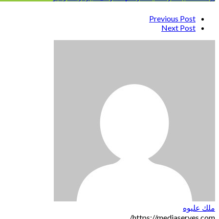
Post
Previous Post
Next Post
navigation
ملك عليوه
https://mediaserves.com/