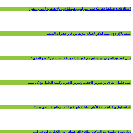
أخطاء قاتلة تفعلينها عند مكافحة الصراصير.. تجعلها تزيد ولا تختفي! (احذري منها)
صيف بلا إزعاج: دليلك الذكي لحماية منزلك من غزو حشرات الصيف
دليل المحقق المنزلي: أين يختبئ بق الفراش؟ خريطة البحث عن “العدو الخفي”
دليل شامل: الفرق بين سوس الخشب وسوس الحبوب وكيفية التعامل مع كل منهما
خطة طوارئ الـ 24 ساعة الأولى: ماذا تفعلين فور اكتشاف البراغيث في بيتكِ؟
رواد فضاء الطبيعة: لغز العناكب الطائرة التي تسافر آلاف الكيلومترات عبر الجو