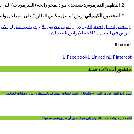
التطهير الفيرموني:
نستخدم مواد تمحو رائحة (الفيرمونات) التي تت
التحصين الكيميائي:
رش “مصل مكاني الطارد” على المداخل والنوافذ لمنع اقت
الحشرات الزاحفة
,
القوارض
أسباب ظهور الأبراص في المنزل
,
الاب
البرص في البيت
,
مكافحة الأبراص بالضمان
Share on
Facebook
Linkedin
Pinterest
منشورات ذات صلة
دليل إبادة القوارض في المزارع والمخازن: استراتيجيات المحترفين للسيطرة على الإصابات الضخمة
أشياء غير متوقعة تجذب الفئران إلى منزلك دون أن تدري وكيف تتجنبها؟