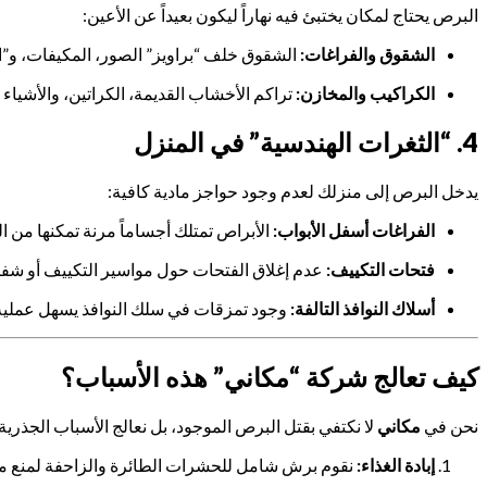
البرص يحتاج لمكان يختبئ فيه نهاراً ليكون بعيداً عن الأعين:
الشقوق والفراغات:
الشقوق خلف “براويز” الصور، المكيفات، و”ا
الكراكيب والمخازن:
تراكم الأخشاب القديمة، الكراتين، والأشياء ا
4. “الثغرات الهندسية” في المنزل
يدخل البرص إلى منزلك لعدم وجود حواجز مادية كافية:
الفراغات أسفل الأبواب:
الأبراص تمتلك أجساماً مرنة تمكنها من ا
فتحات التكييف:
عدم إغلاق الفتحات حول مواسير التكييف أو ش
أسلاك النوافذ التالفة:
وجود تمزقات في سلك النوافذ يسهل عملية ال
كيف تعالج شركة “مكاني” هذه الأسباب؟
نحن في
مكاني
لا نكتفي بقتل البرص الموجود، بل نعالج الأسباب الجذرية:
إبادة الغذاء:
نقوم برش شامل للحشرات الطائرة والزاحفة لمنع م