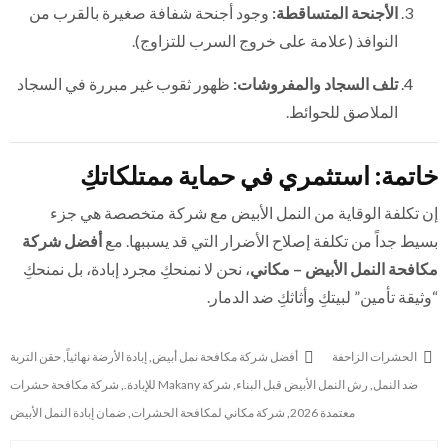
الأجنحة المتساقطة:
وجود أجنحة شفافة صغيرة بالقرب من
النوافذ (علامة على خروج السرب للتزاوج).
تلف السجاد والمفروشات:
ظهور ثقوب غير مبررة في السجاد
الملاصق للحوائط.
خاتمة: استثمري في حماية ممتلكاتكِ
إن تكلفة الوقاية من النمل الأبيض مع شركة متخصصة هي جزء
بسيط جداً من تكلفة إصلاح الأضرار التي قد يسببها. مع
أفضل شركة
مكافحة النمل الأبيض – مكاني
، نحن لا نمنحكِ مجرد إبادة، بل نمنحكِ
“وثيقة تأمين” لبيتكِ وأثاثكِ ضد الدمار.
الحشرات الزاحفة
أفضل شركة مكافحة نمل أبيض
,
إبادة الأرضة نهائياً
,
حقن التربة
ضد النمل
,
رش النمل الأبيض قبل البناء
,
شركة Makany للإبادة.
,
شركة مكافحة حشرات
معتمدة 2026
,
شركة مكاني لمكافحة الحشرات
,
ضمان إبادة النمل الأبيض