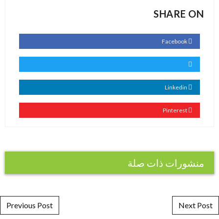
SHARE ON
Facebook
Linkedin
Pinterest
منشورات ذات صلة
Post navigation
Previous Post
Next Post