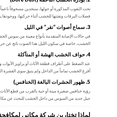
تحت الثقوب المذكورة أو حولها، ستجدين مسحوقاً ناعماً 
فضلات اليرقات وتفتتها للخشب أثناء حركتها، ووجودها 
3. سماع أصوات “نقر” في الليل
في حالات الإصابة المتقدمة بأنواع معينة من سوس ال
الخشب، خاصة في سكون الليل. هذا الصوت ناتج عن حر
4. حواف الخشب الهشة أو المتآكلة
عند الضغط على أطراف قطعة الأثاث أو براويز الأبواب و
أفرغ الخشب تماماً من الداخل ولم يتبقَ سوى القشرة ال
5. ظهور الحشرات البالغة (الخنافس)
رؤية خنافس صغيرة ميتة أو حية بالقرب من قطع الأثاث
جيل جديد من السوس من داخل الخشب للبحث عن مكان 
لماذا تختارين شركة مكاني لمكافح