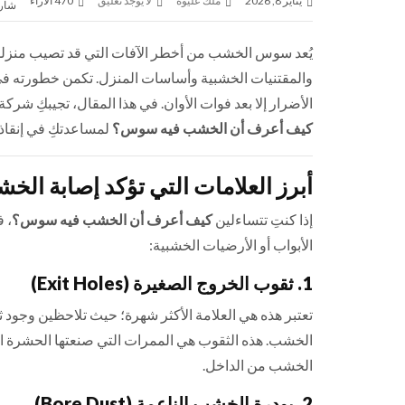
يناير 8, 2026
ملك عليوه
لا يوجد تعليق
470
الآراء
شار
يُعد سوس الخشب من أخطر الآفات التي قد تصيب منزلكِ، 
والمقتنيات الخشبية وأساسات المنزل. تكمن خطورته في
الأضرار إلا بعد فوات الأوان. في هذا المقال، تجيبكِ شركة
كيف أعرف أن الخشب فيه سوس؟
لمساعدتكِ في إنقاذ أ
أبرز العلامات التي تؤكد إصابة ا
إذا كنتِ تتساءلين
كيف أعرف أن الخشب فيه سوس؟
، 
الأبواب أو الأرضيات الخشبية:
1. ثقوب الخروج الصغيرة (Exit Holes)
تعتبر هذه هي العلامة الأكثر شهرة؛ حيث تلاحظين وجود 
الخشب. هذه الثقوب هي الممرات التي صنعتها الحشرة ال
الخشب من الداخل.
2. بودرة الخشب الناعمة (Bore Dust)