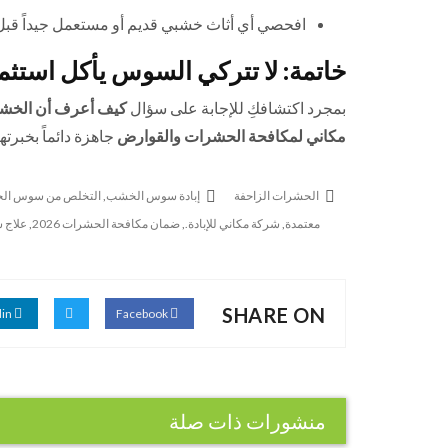
افحصي أي أثاث خشبي قديم أو مستعمل جيداً قبل إ
خاتمة: لا تتركي السوس يأكل استثم
بمجرد اكتشافكِ للإجابة على سؤال
كيف أعرف أن الخ
مكاني لمكافحة الحشرات والقوارض
جاهزة دائماً بخبرتها
الحشرات الزاحفة
إبادة سوس الخشب
,
التخلص من سوس ا
معتمدة
,
شركة مكاني للإبادة.
,
ضمان مكافحة الحشرات 2026
,
علاج 
SHARE ON
Linkedin
Facebook
منشورات ذات صلة