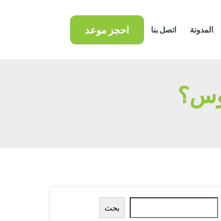
احجز موعد
المدونة
اتصل بنا
وس؟
البحث
بحث