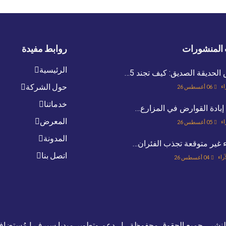
المنشورات
روابط مفيدة
الرئيسية
لحديقة الصديق: كيف تجند 5…
حول الشركة
اء
06 أغسطس 26
خدماتنا
إبادة القوارض في المزارع…
المعرض
اء
05 أغسطس 26
المدونة
ء غير متوقعة تجذب الفئران…
اتصل بنا
آراء
04 أغسطس 26
لنشر ، جميع الحقوق محفوظة |
دعم وتطوير ميديا سيرف
| مُستضا