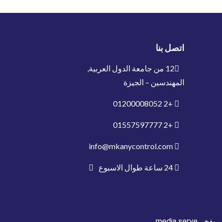
اتصل بنا
12 من جامعة الدول العربية,
المهندسين – الجيزة
01200008052
+2
01557597777
+2
info@mkanycontrol.com
24 ساعة طوال الاسبوع
ف بفخر
media serve