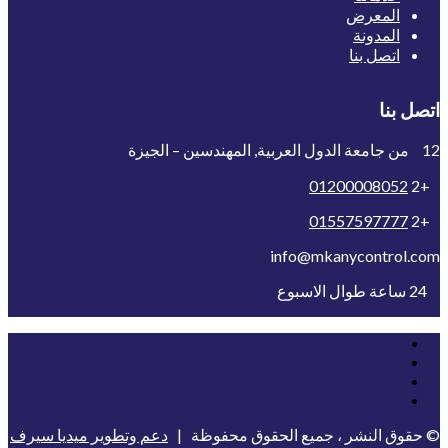
المعرض
المدونة
اتصل بنا
اتصل بنا
12 من جامعة الدول العربية, المهندسين – الجيزة
01200008052
+2
01557597777
+2
info@mkanycontrol.com
24 ساعة طوال الاسبوع
© حقوق النشر ، جميع الحقوق محفوظة |
دعم وتطوير ميديا سيرف