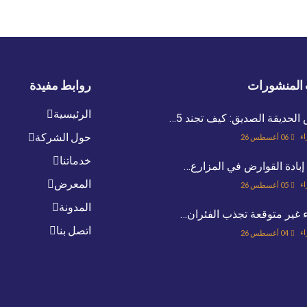
المنشورات
روابط مفيدة
الرئيسية
لحديقة الصديق: كيف تجند 5…
حول الشركة
اء
06 أغسطس 26
خدماتنا
إبادة القوارض في المزارع…
المعرض
اء
05 أغسطس 26
المدونة
ء غير متوقعة تجذب الفئران…
اتصل بنا
اء
04 أغسطس 26