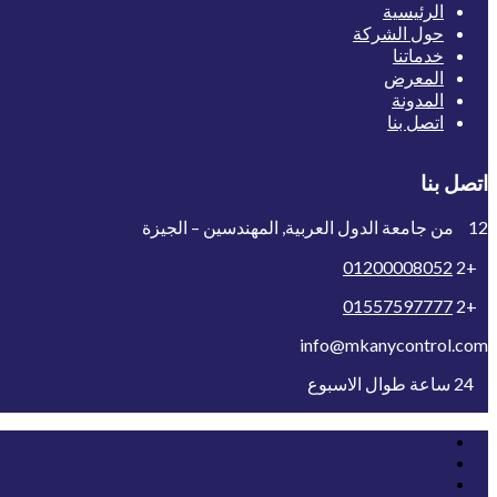
الرئيسية
حول الشركة
خدماتنا
المعرض
المدونة
اتصل بنا
اتصل بنا
12 من جامعة الدول العربية, المهندسين – الجيزة
01200008052
+2
01557597777
+2
info@mkanycontrol.com
24 ساعة طوال الاسبوع