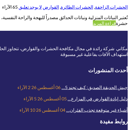
الحشرات الزاحفة
,
الحشرات الطائرة
,
القوارض
لا يوجد تعليق
65
الآراء
تُعتبر النباتات المنزلية ونباتات الحدائق مصدراً للبهجة والراحة النفسي
حشرة
قراءة المزيد
مكاني شركة رائدة في مجال مكافحة الحشرات والقوارض، تتجاوز الحلول ا
استهداف الآفات بفاعلية غير مسبوقة
أحدث المنشورات
جيش الحديقة الصديق: كيف تجند 5…
06 أغسطس 26
2
الآراء
دليل إبادة القوارض في المزارع…
05 أغسطس 26
5
الآراء
أشياء غير متوقعة تجذب الفئران…
04 أغسطس 26
10
الآراء
روابط مفيدة