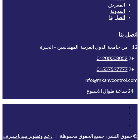
المعرض
المدونة
اتصل بنا
اتصل بنا
12 من جامعة الدول العربية, المهندسين – الجيزة
01200008052
+2
01557597777
+2
info@mkanycontrol.com
24 ساعة طوال الاسبوع
© حقوق النشر ، جميع الحقوق محفوظة |
دعم وتطوير ميديا سيرف