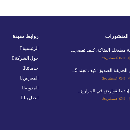
المنشورات
روابط مفيدة
الرئيسية
ة مطبخك الفتاكة: كيف تقضي…
حول الشركة
اء
07 أغسطس 26
خدماتنا
لحديقة الصديق: كيف تجند 5…
المعرض
اء
06 أغسطس 26
المدونة
إبادة القوارض في المزارع…
اتصل بنا
اء
05 أغسطس 26