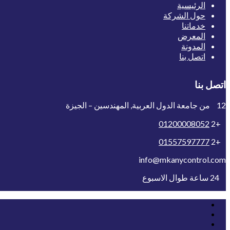
الرئيسية
حول الشركة
خدماتنا
المعرض
المدونة
اتصل بنا
اتصل بنا
12 من جامعة الدول العربية, المهندسين – الجيزة
01200008052
+2
01557597777
+2
info@mkanycontrol.com
24 ساعة طوال الاسبوع