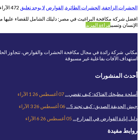
الحشرات الزاحفة
,
الحشرات الطائرة
,
القوارض
لا يوجد تعليق
472
الآراء
افضل شركة مكافحة البراغيث في مصر: دليلك الشامل للقضاء عليها مع ش
الإنسان وتسبب
قراءة المزيد
مكاني شركة رائدة في مجال مكافحة الحشرات والقوارض، تتجاوز الحلول ا
استهداف الآفات بفاعلية غير مسبوقة
أحدث المنشورات
أسلحة مطبخك الفتاكة: كيف تقضي…
07 أغسطس 26
1
الآراء
جيش الحديقة الصديق: كيف تجند 5…
06 أغسطس 26
3
الآراء
دليل إبادة القوارض في المزارع…
05 أغسطس 26
6
الآراء
روابط مفيدة