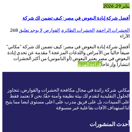
يناير 29, 2026
أفضل شركة إبادة البعوض في مصر: كيف تضمن لك شركة
الحشرات الزاحفة
,
الحشرات الطائرة
,
القوارض
لا يوجد تعليق
268
الآراء
أفضل شركة إبادة البعوض في مصر: كيف تضمن لك شركة “مكاني”
صيفاً خالياً من الأمراض واللدغات المزعجة؟ مقدمة عن تحدي إبادة
البعوض في مصر يعتبر البعوض (أو الناموس) من أكثر الحشرات
انتشاراً وإزعاجاً
قراءة المزيد
مكاني شركة رائدة في مجال مكافحة الحشرات والقوارض، تتجاوز
الحلول التقليدية لتقدم لك بيئة نظيفة وآمنة حقًا. نحن لا نعتمد فقط
على المبيدات، بل على فريق مدرب على اعلى مستوى ايضا مما يتيح
لنا استهداف الآفات بفاعلية غير مسبوقة
أحدث المنشورات