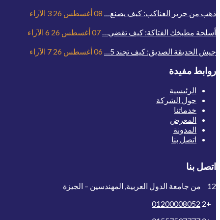
ذهب من حرير العناكب: كيف يصنع…
08 أغسطس 26
3
الآراء
أسلحة مطبخك الفتاكة: كيف تقضي…
07 أغسطس 26
6
الآراء
جيش الحديقة الصديق: كيف تجند 5…
06 أغسطس 26
7
الآراء
روابط مفيدة
الرئيسية
حول الشركة
خدماتنا
المعرض
المدونة
اتصل بنا
اتصل بنا
12 من جامعة الدول العربية, المهندسين – الجيزة
01200008052
+2