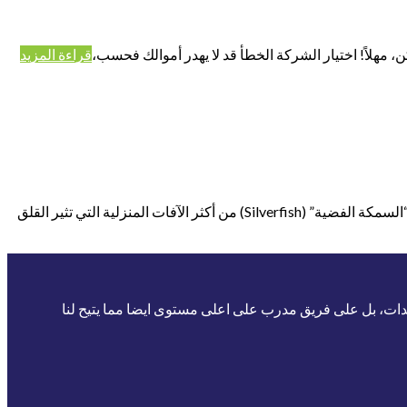
مهلاً! اختيار الشركة الخطأ قد لا يهدر أموالك فحسب،
قراءة المزيد
كيف تقضي شركة مكاني على السمكة الفضية نهائياً بأحدث تقنيات الإبادة؟ مقدمة: السمكة الفضية.. التهديد الخفي في زوايا منزلك تعتبر حشرة “السمكة الفضية” (Silverfish) من أكثر الآفات المنزلية التي تثير القلق
يدات، بل على فريق مدرب على اعلى مستوى ايضا مما يتيح لنا