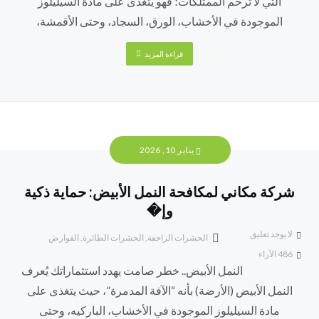
التي لا ترحم الممتلكات؛ فهو يتغذى على مادة السيليلوز
الموجودة في الأخشاب، الورق، السجاد، وحتى الأقمشة،
قراءة المزيد
يناير 10, 2026
شركة مكاني لمكافحة النمل الأبيض: حماية ذكية
وإ�
لا يوجد تعليق
الحشرات الزاحفة
,
الحشرات الطائرة
,
القوارض
486
الآراء
النمل الأبيض.. خطر صامت يهدد استثماراتك يُعرف
النمل الأبيض (الأرضة) بأنه “الآفة المدمرة”، حيث يتغذى على
مادة السيليلوز الموجودة في الأخشاب، الباركيه، وحتى