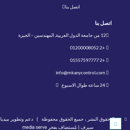
اتصل بنا
اتصل بنا
12 من جامعة الدول العربية, المهندسين – الجيزة
01200008052
+2
01557597777
+2
info@mkanycontrol.com
24 ساعة طوال الاسبوع
© حقوق النشر ، جميع الحقوق محفوظة |
دعم وتطوير ميديا
سيرف
| مُستضاف بفخر
media serve