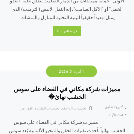
الأولى : حماية ممتلكاتك من الدمار الصامت يُطلق عليه “العدو
الخفي” أو “الآكل الصامت”، إنه النمل الأبيض (الترميت) الذي
يمثل تهديداً حقيقياً للبنية التحتية للمنازل والمنشآت.
قراءة المزيد
أبريل 5, 2026
مميزات شركة مكاني في القضاء على سوس
الخشب نهائ�
لا يوجد تعليق
الحشرات الزاحفة
,
الحشرات الطائرة
,
القوارض
264
الآراء
مميزات شركة مكاني في القضاء على سوس
الخشب نهائياً بأحدث تقنيات الحقن والتبخير الألمانية يُعد سوس