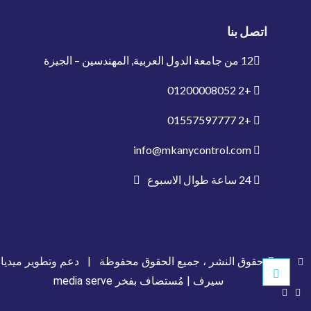
اتصل بنا
12 من جامعة الدول العربية, المهندسين – الجيزة
01200008052
+2
01557597777
+2
info@mkanycontrol.com
24 ساعة طوال الاسبوع
© حقوق النشر ، جميع الحقوق محفوظة |
دعم وتطوير ميديا
سيرف
| مُستضاف بفخر
media serve