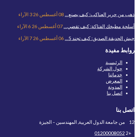
ذهب من حرير العناكب: كيف يصنع…
08 أغسطس 26
3
الآراء
أسلحة مطبخك الفتاكة: كيف تقضي…
07 أغسطس 26
6
الآراء
جيش الحديقة الصديق: كيف تجند 5…
06 أغسطس 26
7
الآراء
روابط مفيدة
الرئيسية
حول الشركة
خدماتنا
المعرض
المدونة
اتصل بنا
اتصل بنا
12 من جامعة الدول العربية, المهندسين – الجيزة
01200008052
+2