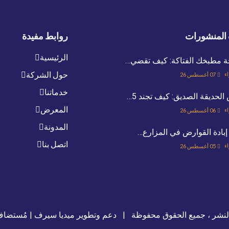
المنشورات
روابط مفيدة
الرئيسية
ة مطبخك الفتاكة: كيف تقضي…
حول الشركة
اء
07 أغسطس 26
خدماتنا
لحديقة الصديق: كيف تجند 5…
المعرض
اء
06 أغسطس 26
المدونة
إبادة القوارض في المزارع…
اتصل بنا
اء
05 أغسطس 26
لنشر ، جميع الحقوق محفوظة |
دعم وتطوير ميديا سيرف
| مُستضا