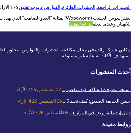
الحشرات الزاحفة
,
الحشرات الطائرة
,
القوارض
لا يوجد تعليق
176
الآراء
يعتبر سوس الخشب (Woodworm) بمثابة “العد
للانهيار. وعندما يتعلق
قراءة المزيد
مكاني شركة رائدة في مجال مكافحة الحشرات والقوارض، تتجاوز الحلول ا
استهداف الآفات بفاعلية غير مسبوقة
أحدث المنشورات
أسلحة مطبخك الفتاكة: كيف تقضي…
07 أغسطس 26
2
الآراء
جيش الحديقة الصديق: كيف تجند 5…
06 أغسطس 26
4
الآراء
دليل إبادة القوارض في المزارع…
05 أغسطس 26
7
الآراء
روابط مفيدة