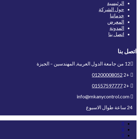
الرئيسية
حول الشركة
خدماتنا
المعرض
المدونة
اتصل بنا
اتصل بنا
12 من جامعة الدول العربية, المهندسين – الجيزة
01200008052
+2
01557597777
+2
info@mkanycontrol.com
24 ساعة طوال الاسبوع