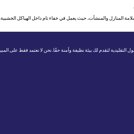
و الصامت” الذي يهدد سلامة المنازل والمنشآت، حيث يعمل في خفاء تام داخل الهياكل 
لتقليدية لتقدم لك بيئة نظيفة وآمنة حقًا. نحن لا نعتمد فقط على المب