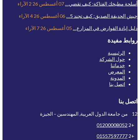
أسلحة مطبخك الفتاكة: كيف تقضي…
07 أغسطس 26
2
الآراء
جيش الحديقة الصديق: كيف تجند 5…
06 أغسطس 26
4
الآراء
دليل إبادة القوارض في المزارع…
05 أغسطس 26
7
الآراء
روابط مفيدة
الرئيسية
حول الشركة
خدماتنا
المعرض
المدونة
اتصل بنا
اتصل بنا
12 من جامعة الدول العربية, المهندسين – الجيزة
01200008052
+2
01557597777
+2