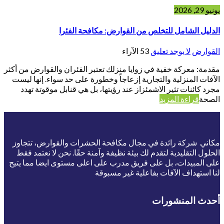
يونيو 29, 2026
الدليل الشامل للتخلص من القوارض: مكافحة الفئرا
القوارض
لا يوجد تعليق
53
الآراء
مقدمة: معركة خفية في زوايا منزلك تعتبر الفئران والقوارض من أكثر
الآفات المنزلية والتجارية إزعاجاً وخطورة على حد سواء. إنها ليست
مجرد كائنات تثير الاشمئزاز عند رؤيتها، بل هي قنابل موقوتة تهدد
الصحة
قراءة المزيد
مكاني شركة رائدة في مجال مكافحة الحشرات والقوارض، تتجاوز
الحلول التقليدية لتقدم لك بيئة نظيفة وآمنة حقًا. نحن لا نعتمد فقط
على المبيدات، بل على فريق مدرب على اعلى مستوى ايضا مما يتيح
لنا استهداف الآفات بفاعلية غير مسبوقة
أحدث المنشورات