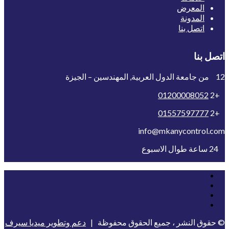
المعرض
المدونة
اتصل بنا
اتصل بنا
12 من جامعة الدول العربية, المهندسين – الجيزة
01200008052
+2
01557597777
+2
info@mkanycontrol.com
24 ساعة طوال الاسبوع
© حقوق النشر ، جميع الحقوق محفوظة |
دعم وتطوير ميديا سيرف