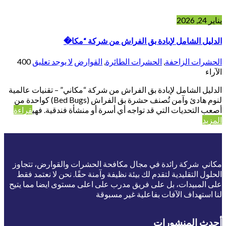
يناير 24, 2026
الدليل الشامل لإبادة بق الفراش من شركة “مكا�
الحشرات الزاحفة
,
الحشرات الطائرة
,
القوارض
لا يوجد تعليق
400
الآراء
الدليل الشامل لإبادة بق الفراش من شركة “مكاني” – تقنيات عالمية
لنوم هادئ وآمن تُصنف حشرة بق الفراش (Bed Bugs) كواحدة من
أصعب التحديات التي قد تواجه أي أسرة أو منشأة فندقية. فهي
قراءة
المزيد
مكاني شركة رائدة في مجال مكافحة الحشرات والقوارض، تتجاوز
الحلول التقليدية لتقدم لك بيئة نظيفة وآمنة حقًا. نحن لا نعتمد فقط
على المبيدات، بل على فريق مدرب على اعلى مستوى ايضا مما يتيح
لنا استهداف الآفات بفاعلية غير مسبوقة
أحدث المنشورات