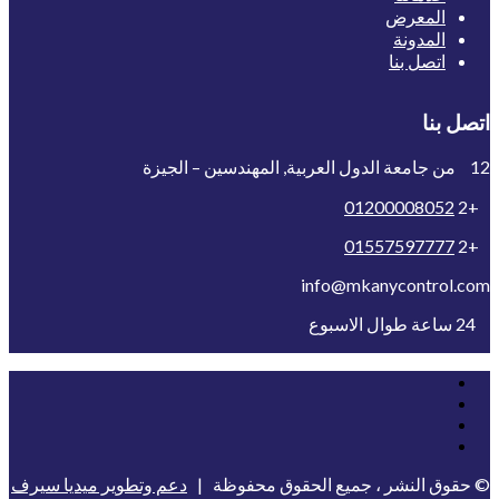
المعرض
المدونة
اتصل بنا
اتصل بنا
12 من جامعة الدول العربية, المهندسين – الجيزة
01200008052
+2
01557597777
+2
info@mkanycontrol.com
24 ساعة طوال الاسبوع
© حقوق النشر ، جميع الحقوق محفوظة |
دعم وتطوير ميديا سيرف