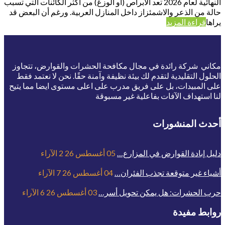
النهائية لعام 2026 تعد الأبراص (أو الوزغ) من أكثر الكائنات التي تسبب
حالة من الذعر والاشمئزاز داخل المنازل العربية. ورغم أن البعض قد
يراها
قراءة المزيد
مكاني شركة رائدة في مجال مكافحة الحشرات والقوارض، تتجاوز
الحلول التقليدية لتقدم لك بيئة نظيفة وآمنة حقًا. نحن لا نعتمد فقط
على المبيدات، بل على فريق مدرب على اعلى مستوى ايضا مما يتيح
لنا استهداف الآفات بفاعلية غير مسبوقة
أحدث المنشورات
دليل إبادة القوارض في المزارع…
05 أغسطس 26
2
الآراء
أشياء غير متوقعة تجذب الفئران…
04 أغسطس 26
7
الآراء
حرب الحشرات: هل يمكن تحويل أسر…
03 أغسطس 26
6
الآراء
روابط مفيدة